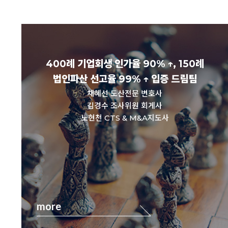
400례 기업회생 인가율 90% ↑, 150례
법인파산 선고율 99% ↑ 입증 드림팀
채혜선 도산전문 변호사
김경수 조사위원 회게사
노현천 CTS & M&A지도사
more