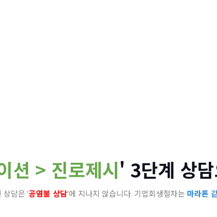
일반회생
간이회생
법인파산
개인회생파산
직한 조력자
'
이션 > 진로제시
' 3단계 상
 상담은 '
공염불 상담
'에 지나지 않습니다. 기업회생절차는
마라톤
같