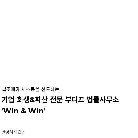
more
법조메카 서초동을 선도하는
기업 회생&파산 전문 부티끄 법률사무소
'Win & Win'
안녕하세요?