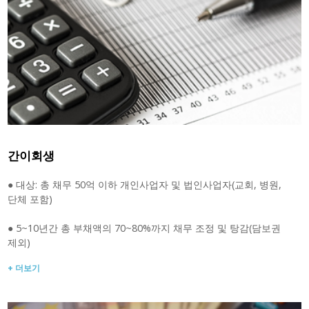
간이회생
● 대상: 총 채무 50억 이하 개인사업자 및 법인사업자(교회, 병원,
단체 포함)
● 5~10년간 총 부채액의 70~80%까지 채무 조정 및 탕감(담보권
제외)
+ 더보기