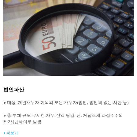
법인파산
● 대상: 개인채무자 이외의 모든 채무자(법인, 법인격 없는 사단 등)
● 총 부채 규모 무제한 채무 전액 탕감. 단, 체납조세 과점주주의
제2차납세의무 발생
+ 더보기