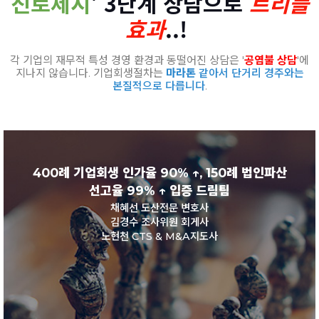
진로제시
' 3단계 상담으로
트리플
효과
..!
각 기업의 재무적 특성 경영 환경과 동떨어진 상담은 '
공염불 상담
'에
지나지 않습니다. 기업회생절차는
마라톤
같아서 단거리 경주와는
본질적으로 다릅니다
.
400례 기업회생 인가율 90% ↑, 150례 법인파산
선고율 99% ↑ 입증 드림팀
채혜선 도산전문 변호사
김경수 조사위원 회게사
노현천 CTS & M&A지도사