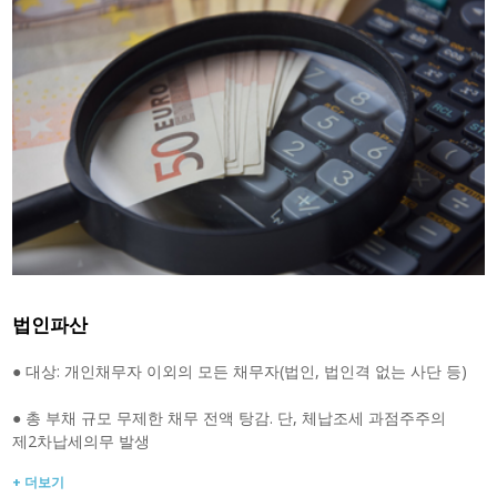
법인파산
● 대상: 개인채무자 이외의 모든 채무자(법인, 법인격 없는 사단 등)
● 총 부채 규모 무제한 채무 전액 탕감. 단, 체납조세 과점주주의
제2차납세의무 발생
+ 더보기