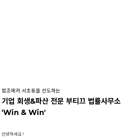
more
법조메카 서초동을 선도하는
기업 회생&파산 전문 부티끄 법률사무소
'Win & Win'
안녕하세요?