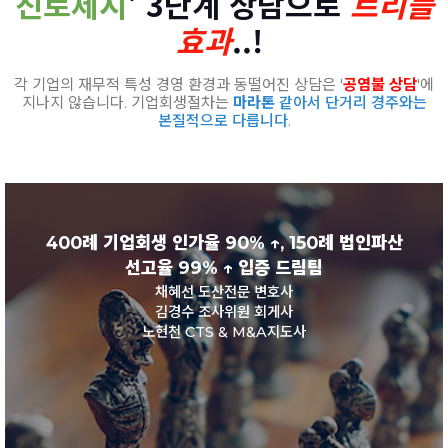
진로제시
' 3단계 상담으로
트리플
효과
..!
각 기업의 재무적 특성 경영 환경과 동떨어진 상담은 '
공염불 상담
'에
지나지 않습니다. 기업회생절차는
마라톤
같아서 단거리 경주와는
본질적으로 다릅니다
.
400례 기업회생 인가율 90% ↑, 150례 법인파산
선고율 99% ↑ 입증 드림팀
채혜선 도산전문 변호사
김경수 조사위원 회게사
노현천 CTS & M&A지도사